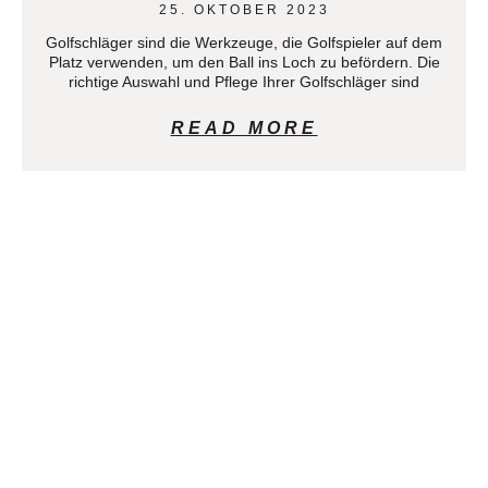
25. OKTOBER 2023
Golfschläger sind die Werkzeuge, die Golfspieler auf dem
Platz verwenden, um den Ball ins Loch zu befördern. Die
richtige Auswahl und Pflege Ihrer Golfschläger sind
READ MORE
GOLFTRAINING: TIPPS UND
STRATEGIEN FÜR EINE
VERBESSERUNG IHRES SPIELS
25. OKTOBER 2023
Das Golfspiel ist ein faszinierender Sport, der Präzision,
Technik und mentale Stärke erfordert. Ob Sie ein Anfänger
sind oder bereits viele Jahre Golf spielen, kontinuierliches