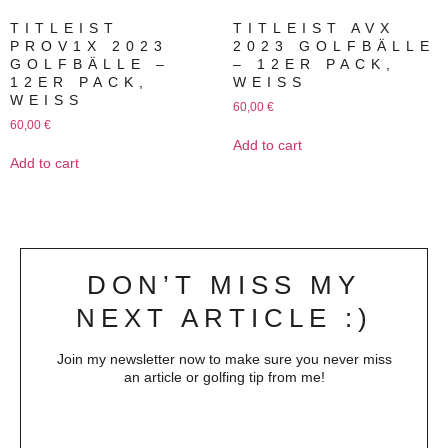
TITLEIST
TITLEIST AVX
PROV1X 2023
2023 GOLFBÄLLE
GOLFBÄLLE –
– 12ER PACK,
12ER PACK,
WEISS
WEISS
60,00
€
60,00
€
Add to cart
Add to cart
DON’T MISS MY
NEXT ARTICLE :)
Join my newsletter now to make sure you never miss
an article or golfing tip from me!